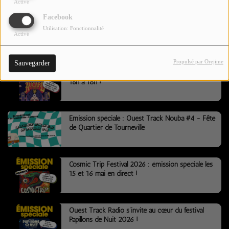
Activé
CONTACTEZ-NOUS !
Facebook
Émission spéciale pour le festival Aérolive 2026 !
Utilisation: Fonctionnalité
Activé
Se connecter
Propulsé par Orejime
Sauvegarder
Aucard de Tours 2026 : des lives tous les jours de
16h à 18h !
Emission spéciale : Ouest Track Nouba #4 - Fête
de Quartier de Tourneville
Cosmic Trip Festival 2026 : émission spéciale les
15 et 16 mai en direct !
Ouest Track Radio s’invite au cœur du festival
Papillons de Nuit 2026 !