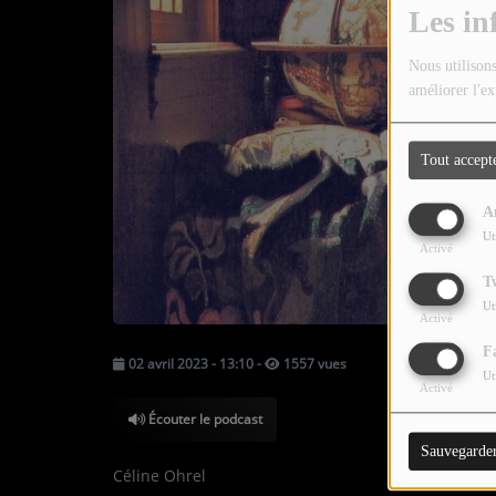
TOUTES LES ÉMISSIONS
Les in
TOUS LES PODCASTS
Nous utilisons
améliorer l'ex
LA RADIO
Tout accept
C'EST QUOI CETTE RADIO ?
A
LES ATELIERS PÉDAGOGIQUES
Ut
Activé
COMMUNIQUEZ SUR OUEST
T
TRACK
Ut
Activé
LA BOUTIQUE
F
02 avril 2023 - 13:10
-
1557 vues
Ut
Activé
PARTICIPEZ
Écouter le podcast
Sauvegarde
LE T'CHAT
Céline Ohrel