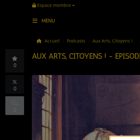
Espace membre
MENU
LES ACTUS
Accueil
Podcasts
Aux Arts, Citoyens !
AUX ARTS, CITOYENS ! - EPISOD
LA MUSIQUE
0
LES PLAYLISTS
C'ÉTAIT QUOI CE TITRE ?
0
LES WEBRADIOS
0
LES EMISSIONS
LA GRILLE DES PROGRAMMES