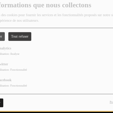
formations que nous collectons
 des cookies pour fournir les services et les fonctionnalités proposés sur notre s
périence de nos utilisateurs.
er
Tout refuser
nalytics
ilisation: Analyse
witter
ilisation: Fonctionnalité
acebook
ilisation: Fonctionnalité
Pr
r