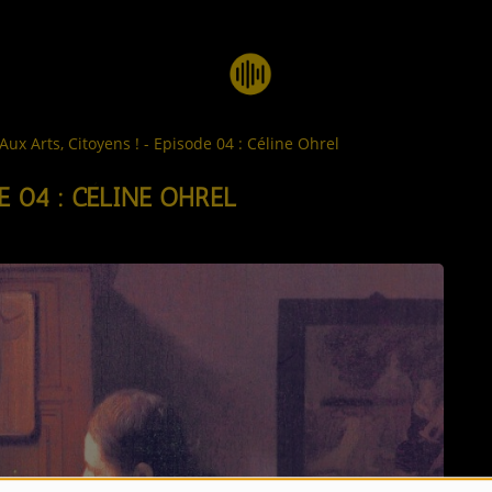
Aux Arts, Citoyens ! - Episode 04 : Céline Ohrel
E 04 : CÉLINE OHREL