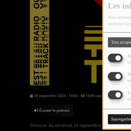
TOUTES LES ÉMISSIONS
Les in
TOUS LES PODCASTS
Nous utilisons
améliorer l'ex
LA RADIO
Tout accept
C'EST QUOI CETTE RADIO ?
A
LES ATELIERS PÉDAGOGIQUES
Ut
Activé
COMMUNIQUEZ SUR OUEST
T
TRACK
Ut
Activé
LA BOUTIQUE
F
29 septembre 2023 - 19:00
-
1698 vues
Ut
Activé
PARTICIPEZ
Écouter le podcast
Sauvegarde
LE T'CHAT
Émission du vendredi 29 septembre 2023