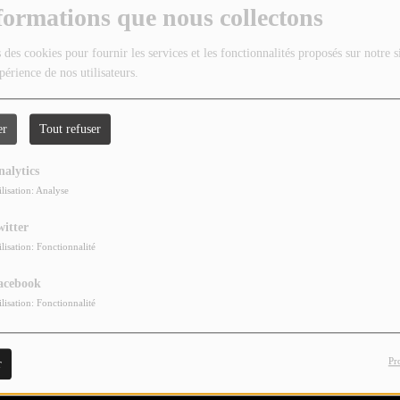
formations que nous collectons
 des cookies pour fournir les services et les fonctionnalités proposés sur notre s
périence de nos utilisateurs.
er
Tout refuser
nalytics
ilisation: Analyse
witter
ilisation: Fonctionnalité
acebook
ilisation: Fonctionnalité
Pr
r