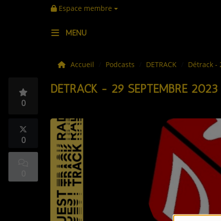
Espace membre
MENU
LES ACTUS
Accueil
Podcasts
DETRACK
Détrack -
DÉTRACK - 29 SEPTEMBRE 2023
LA MUSIQUE
0
LES PLAYLISTS
C'ÉTAIT QUOI CE TITRE ?
0
LES WEBRADIOS
0
LES EMISSIONS
LA GRILLE DES PROGRAMMES