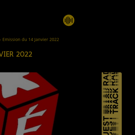
 Emission du 14 Janvier 2022
VIER 2022