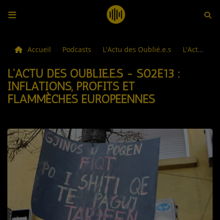
LES ACTUS
Accueil
Podcasts
L'Actu des Oublié.e.s
L'Actu des Oublié.e.s - S02E13 : Inflations, Profits et Flammèches européennes
L'ACTU DES OUBLIÉ.E.S - S02E13 :
LA MUSIQUE
INFLATIONS, PROFITS ET
FLAMMÈCHES EUROPÉENNES
LES PLAYLISTS
C'ÉTAIT QUOI CE TITRE ?
LES WEBRADIOS
LES EMISSIONS
LA GRILLE DES PROGRAMMES
TOUTES LES ÉMISSIONS