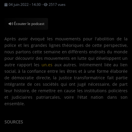
04 juin 2022 - 14:30
-
2517 vues
TOUS LES PODCASTS
Écouter le podcast
LA RADIO
C'EST QUOI CETTE RADIO ?
Après avoir évoqué les mouvements pour l'abolition de la
police et les grandes lignes théoriques de cette perspective,
LES ATELIERS PÉDAGOGIQUES
nous partons cette semaine en différents endroits du monde
pour découvrir des mouvements en lutte qui développent un
COMMUNIQUEZ SUR OUEST
autre rapport les
un.es
aux autres. Intimement liée au lien
TRACK
social, à la confiance entre les êtres et à une forme élaborée
de démocratie directe, la justice transformatrice fait partie
LA BOUTIQUE
intégrante de ces sociétés qui ont jugé nécessaire, de part
leur histoire, de remettre en cause les institutions policières
et judiciaires patriarcales, voire l'état nation dans son
PARTICIPEZ
ensemble.
LE T'CHAT
SOURCES
LES JEUX-CONCOURS