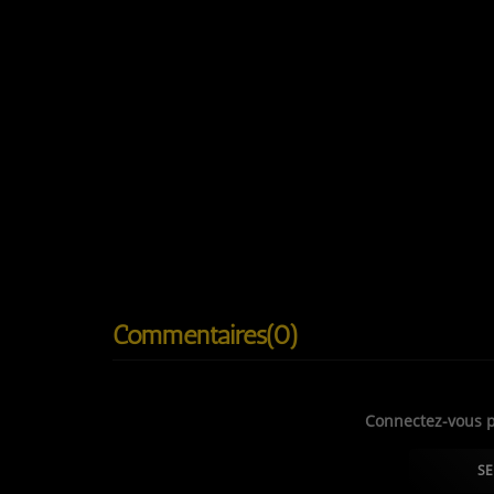
MUSIQUE
Miss Monday - Curious
Lim Kim - Yellow
Akogorilla - My Body My choice
VISUEL
Affiche du mouvement Flower Demo pour le rasse
Commentaires(0)
Connectez-vous p
SE