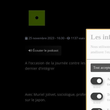
LES JEUX-CONCOURS
CONTACTEZ-NOUS !
Les in
25 novembre 2023 - 16:30
-
1137 vues
Nous utilisons
Écouter le podcast
améliorer l'ex
A l'occasion de la journée contre les violences fai
Tout accept
dernier d'intégrer
la notion de consentement dans 
Dans un pays où les stigmatisations sexistes et le
A
féministes ?
Ut
Activé
Avec Muriel Jolivet, sociologue, professeure émérit
T
sur le Japon.
Ut
Activé