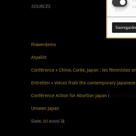
F
SOURCES
Ut
Activé
Marie-Cécile Naves,
Géopolitique des féminismes
Sauvegarde
Court Métrage
« A Bloody Tabou »
, réalisé par Sybil
Flowerdemo
Asyalist
Conférence « Chine, Corée, Japon : les féministes en
Entretien « Voices from the contemporary japanes
Conférence Action for Abortion Japan
(
Kazane Kajiy
Unseen Japan
Slate,
ici
aussi
là