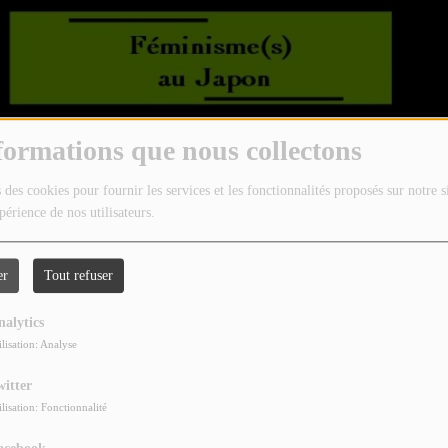
formations que nous collectons
 des cookies pour fournir les services et les fonctionnalités proposés sur notre s
périence de nos utilisateurs.
tes aux femmes, nous partons au Japon – qui vient le 19 juin
er
Tout refuser
son Code Pénal.
s tabous fondent les rapports sociaux, où en sont les luttes
nalytics
ilisation: Analyse
e de l’Université de Tokyo et auteure d'une dizaine d'ouvrage
witter
ilisation: Fonctionnalité