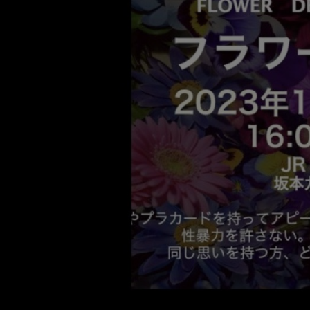
TOUTES LES ÉMISSIONS
TOUS LES PODCASTS
LA RADIO
C'EST QUOI CETTE RADIO ?
LES ATELIERS PÉDAGOGIQUES
COMMUNIQUEZ SUR OUEST
TRACK
LA BOUTIQUE
PARTICIPEZ
LE T'CHAT