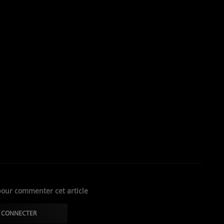
mblement du 11 novembre dernier
our commenter cet article
 CONNECTER