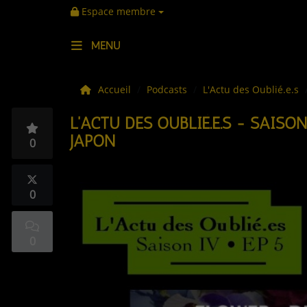
Espace membre
MENU
LES ACTUS
Accueil
Podcasts
L'Actu des Oublié.e.s
L'ACTU DES OUBLIÉ.E.S - SAISON
LA MUSIQUE
JAPON
0
LES PLAYLISTS
C'ÉTAIT QUOI CE TITRE ?
0
LES WEBRADIOS
0
LES EMISSIONS
LA GRILLE DES PROGRAMMES