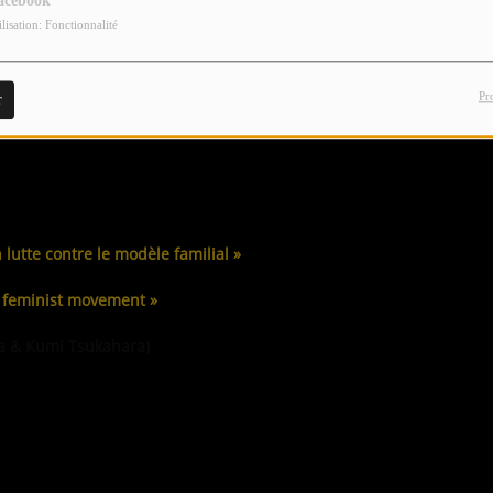
acebook
ilisation: Fonctionnalité
Pr
r
la Patrizia
 lutte contre le modèle familial »
e feminist movement »
a & Kumi Tsukahara)