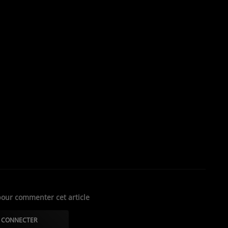
eu, Bm Jaay, Aroo, Xuman, Simon et Iss 824
our commenter cet article
 CONNECTER