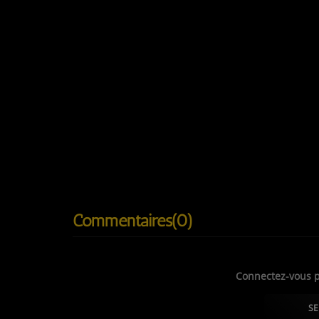
MUSIQUE
1’15 Bu Ko Sax — Jéem
11’03 Thiat — Mackycratie
24’26 — Fou malade, Cool10, Kab2seus, Magui, Kilif
VISUEL
A
ffiche d’une journée ville morte, 14 février 2024
Commentaires(0)
Connectez-vous p
SE