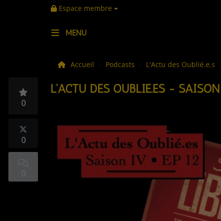
Espace membre
MENU
LES ACTUS
Accueil
Podcasts
L'Actu des Oublié.e.s
L'ACTU DES OUBLIÉ.ES - SAISON 
LA MUSIQUE
0
LES PLAYLISTS
C'ÉTAIT QUOI CE TITRE ?
0
LES WEBRADIOS
0
LES EMISSIONS
LA GRILLE DES PROGRAMMES