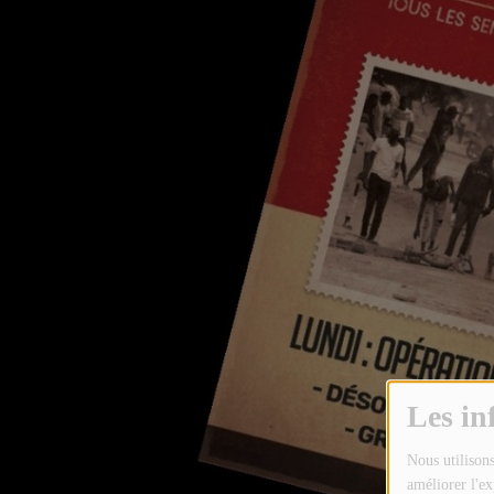
TOUTES LES ÉMISSIONS
TOUS LES PODCASTS
LA RADIO
C'EST QUOI CETTE RADIO ?
LES ATELIERS PÉDAGOGIQUES
COMMUNIQUEZ SUR OUEST
TRACK
LA BOUTIQUE
PARTICIPEZ
Les in
LE T'CHAT
Nous utilisons
améliorer l'ex