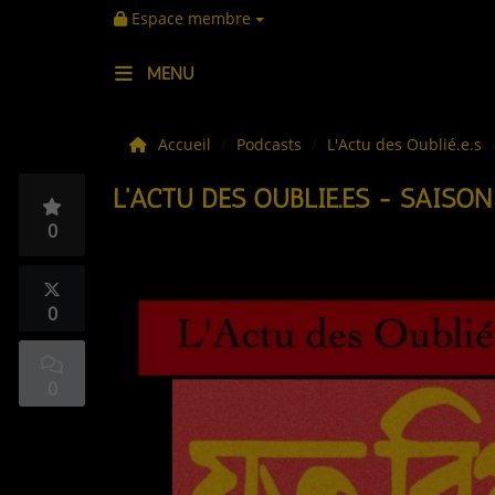
Espace membre
MENU
LES ACTUS
Accueil
Podcasts
L'Actu des Oublié.e.s
L'ACTU DES OUBLIÉ.ES - SAISON
LA MUSIQUE
0
LES PLAYLISTS
C'ÉTAIT QUOI CE TITRE ?
0
LES WEBRADIOS
0
LES EMISSIONS
LA GRILLE DES PROGRAMMES