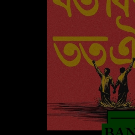
TOUTES LES ÉMISSIONS
TOUS LES PODCASTS
LA RADIO
C'EST QUOI CETTE RADIO ?
LES ATELIERS PÉDAGOGIQUES
COMMUNIQUEZ SUR OUEST
TRACK
LA BOUTIQUE
PARTICIPEZ
LE T'CHAT