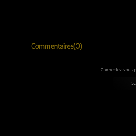
Visuel
Affiche.
« Plus ils essaieront de nous briser, plus nous sero
Commentaires(0)
Connectez-vous p
SE