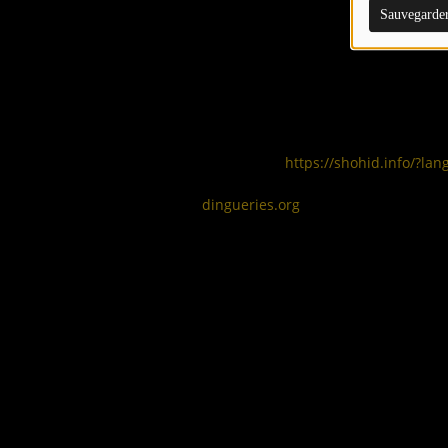
Sauvegarde
Media
Médias bangladais : Channel 24, Jamuna TV
Médias anglophones : The Quint, la BBC
Recensement des martyrs:
https://shohid.info/?lan
Francophone :
dingueries.org
, Mediapart
Musique
Jobab De Freevarse / Savage Mahin • We Want Justi
Shadhinotar Gondho • Restive
SlickTap • Rise Up Bangladesh