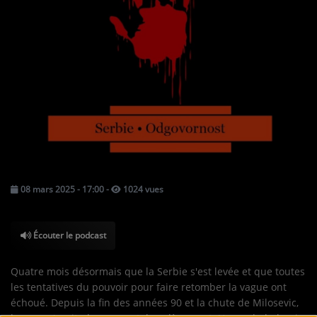
TOUS LES PODCASTS
LA RADIO
C'EST QUOI CETTE RADIO ?
LES ATELIERS PÉDAGOGIQUES
COMMUNIQUEZ SUR OUEST
TRACK
08 mars 2025 - 17:00
-
1024 vues
LA BOUTIQUE
Écouter le podcast
PARTICIPEZ
LE T'CHAT
Quatre mois désormais que la Serbie s'est levée et que toutes
les tentatives du pouvoir pour faire retomber la vague ont
LES JEUX-CONCOURS
échoué. Depuis la fin des années 90 et la chute de Milosevic,