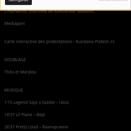
L'Humanité, interview de Aleksandar Matković
Mediapart
Carte interactive des protestations : Kundana Protest .rs
DOUBLAGE
Théo et Marylou
MUSIQUE
1'15 Legend Sayz x Goldie – Ulica
18'37 Lil Plane – Boje
26'37 Pretty Loud – Ravnopravno