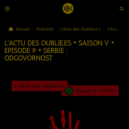
LES ACTUS
Accueil
Podcasts
L'Actu des Oublié.e.s
L'Actu des Oublié.es • Saison V • Episode 9 • Serbie : Odgovornost
L'ACTU DES OUBLIÉ.ES • SAISON V •
LA MUSIQUE
EPISODE 9 • SERBIE :
ODGOVORNOST
LES PLAYLISTS
C'ÉTAIT QUOI CE TITRE ?
LES WEBRADIOS
LES EMISSIONS
LA GRILLE DES PROGRAMMES
TOUTES LES ÉMISSIONS