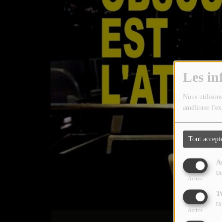
TOUTES LES ÉMISSIONS
TOUS LES PODCASTS
LA RADIO
Les in
C'EST QUOI CETTE RADIO ?
Nous utilisons
LES ATELIERS PÉDAGOGIQUES
améliorer l'ex
COMMUNIQUEZ SUR OUEST
TRACK
Tout accept
LA BOUTIQUE
A
Ut
Activé
PARTICIPEZ
T
LE T'CHAT
Ut
Activé