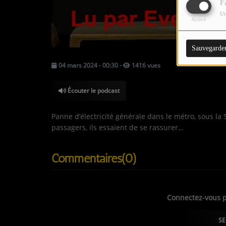
LES JEUX-CONCOURS
F
Ut
Activé
CONTACTEZ-NOUS !
Sauvegarde
04 mars 2024 - 00:30
-
1416 vues
Écouter le podcast
Panne d’électricité générale dans le métro, sous la
passagers, ils essaient de se rassurer…
Commentaires(0)
Connectez-vous p
SE