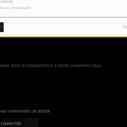
acebook
ilisation: Fonctionnalité
Pr
r
 Seine, dans le compartiment à l’arrêt, seulement deux
our commenter cet article
 CONNECTER