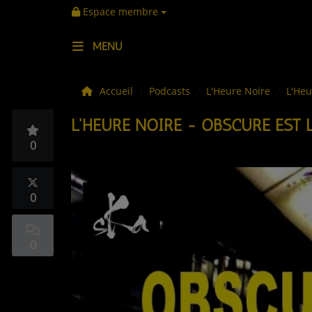
Espace membre
MENU
LES ACTUS
Accueil
Podcasts
L'Heure Noire
L'Heu
L'HEURE NOIRE - OBSCURE EST 
LA MUSIQUE
0
LES PLAYLISTS
C'ÉTAIT QUOI CE TITRE ?
0
LES WEBRADIOS
0
LES EMISSIONS
LA GRILLE DES PROGRAMMES