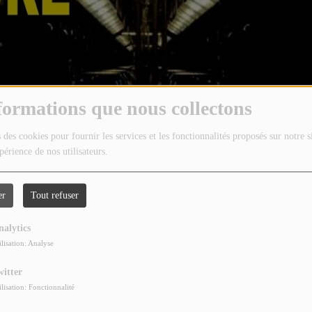
formations que nous collectons
 des cookies pour fournir les services et les fonctionnalités proposés sur notre s
périence de nos utilisateurs.
er
Tout refuser
nalytics
ilisation: Analyse
witter
ilisation: Fonctionnalité