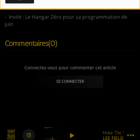
fédération des radios associatives de musiques actuelles
CONTACTEZ-NOUS !
- Invité : Le Hangar Zéro pour sa programmation de
juin
Se connecter
Commentaires(0)
Connectez-vous pour commenter cet article
SE CONNECTER
Make The World
0
0
0
LEE FIELDS & THE