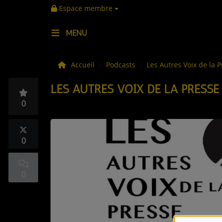
Espace membre
MENU
LES ACTUS
Accueil
Podcasts
Les Autres Voix de la 
LES AUTRES VOIX DE LA PRESSE
LA MUSIQUE
0
LES PLAYLISTS
C'ÉTAIT QUOI CE TITRE ?
0
LES WEBRADIOS
0
LES EMISSIONS
LA GRILLE DES PROGRAMMES