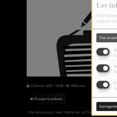
TOUTES LES ÉMISSIONS
Les in
TOUS LES PODCASTS
Nous utilisons
améliorer l'ex
LA RADIO
Tout accept
C'EST QUOI CETTE RADIO ?
A
LES ATELIERS PÉDAGOGIQUES
Ut
Activé
COMMUNIQUEZ SUR OUEST
T
TRACK
Ut
Activé
LA BOUTIQUE
F
22 février 2025 - 16:30
-
1066 vues
Ut
Activé
PARTICIPEZ
Écouter le podcast
Sauvegarde
LE T'CHAT
Une discussion avec Marie de La Trousse Corrézienn