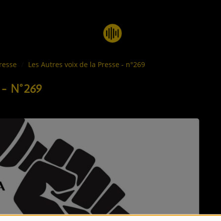
Presse
Les Autres voix de la Presse - n°269
 - N°269