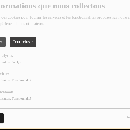
formations que nous collectons
 des cookies pour fournir les services et les fonctionnalités proposés sur notre s
périence de nos utilisateurs.
er
Tout refuser
nalytics
ilisation: Analyse
witter
ilisation: Fonctionnalité
acebook
ilisation: Fonctionnalité
Pr
r
e, journal qui connait quelques difficultés.