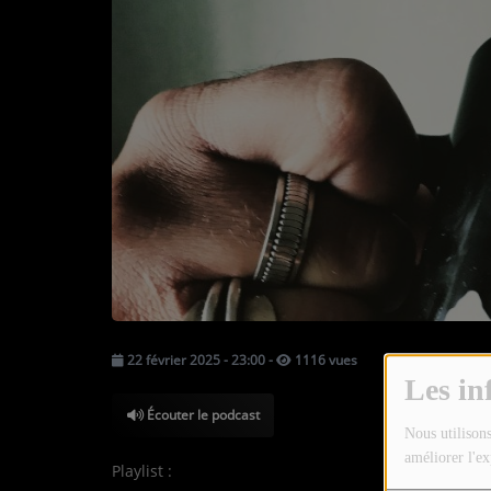
TOUTES LES ÉMISSIONS
TOUS LES PODCASTS
LA RADIO
C'EST QUOI CETTE RADIO ?
LES ATELIERS PÉDAGOGIQUES
COMMUNIQUEZ SUR OUEST
TRACK
LA BOUTIQUE
22 février 2025 - 23:00
-
1116 vues
Les in
PARTICIPEZ
Écouter le podcast
Nous utilisons
LE T'CHAT
améliorer l'ex
Playlist :