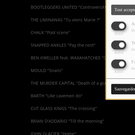
LES JEUX-CONCOURS
BOOTLEGGERS UNITED "ControversXCX" (bootleg - 
Tout accept
CONTACTEZ-NOUS !
THE LIMINANAS "Tu viens Marie ?"
A
Ut
CHALK "Pool scene"
Activé
T
SNAPPED ANKLES "Pay the rent"
Ut
Activé
BEN KWELLER feat. WAXAHATCHEE "Dollar store"
F
Ut
MOULD "Snails"
Activé
THE MURDER CAPITAL "Death of a giant"
Sauvegarde
BARTH "Like cavemen do"
CUT GLASS KINGS "The crossing"
BRIAN D'ADDARIO "Till the morning"
JOHN GLACIER "Home"