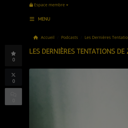
Espace membre
MENU
LES ACTUS
Accueil
Podcasts
Les Dernières Tentati
LES DERNIÈRES TENTATIONS DE 
LA MUSIQUE
0
LES PLAYLISTS
C'ÉTAIT QUOI CE TITRE ?
0
LES WEBRADIOS
0
LES EMISSIONS
LA GRILLE DES PROGRAMMES