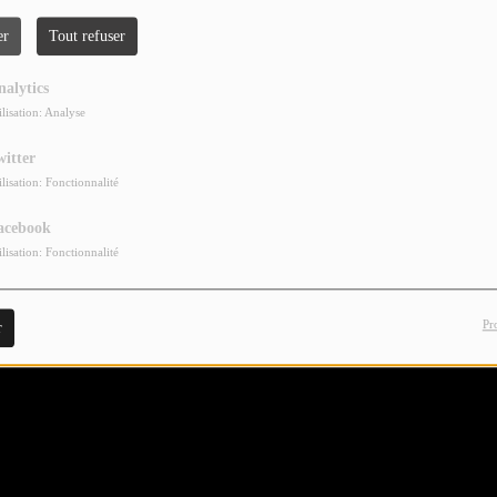
EXCLU)
er
Tout refuser
nalytics
ilisation: Analyse
witter
ilisation: Fonctionnalité
acebook
ilisation: Fonctionnalité
Pr
r