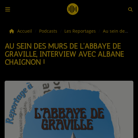
LES ACTUS
Accueil
Podcasts
Les Reportages
Au sein des murs de l'Abbaye de Graville, interview avec Albane Chaignon !
AU SEIN DES MURS DE L'ABBAYE DE
LA MUSIQUE
GRAVILLE, INTERVIEW AVEC ALBANE
CHAIGNON !
LES PLAYLISTS
C'ÉTAIT QUOI CE TITRE ?
LES WEBRADIOS
LES EMISSIONS
LA GRILLE DES PROGRAMMES
TOUTES LES ÉMISSIONS