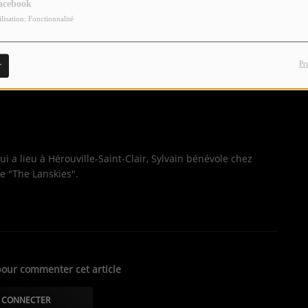
acebook
ilisation: Fonctionnalité
Pr
r
ui a lieu à Hérouville-Saint-Clair, Sylvain bénévole chez
e "The Lanskies".
our commenter cet article
 CONNECTER