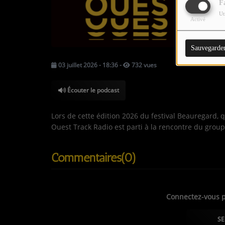
LES JEUX-CONCOURS
F
Ut
Activé
CONTACTEZ-NOUS !
Sauvegarde
03 juillet 2026 - 18:36
-
732 vues
Écouter le podcast
Lors de cette édition 2026 du festival Beauregard, q
Ouest Track Radio est parti à la rencontre du group
Commentaires(0)
Connectez-vous p
SE