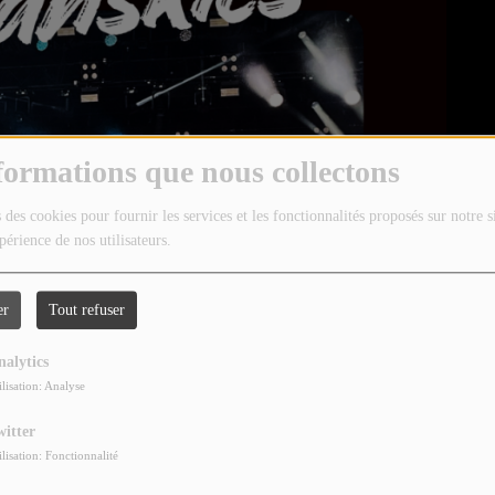
formations que nous collectons
 des cookies pour fournir les services et les fonctionnalités proposés sur notre s
périence de nos utilisateurs.
er
Tout refuser
nalytics
ilisation: Analyse
witter
ilisation: Fonctionnalité