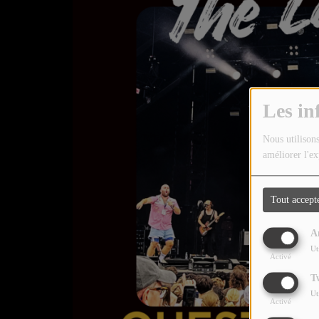
TOUTES LES ÉMISSIONS
TOUS LES PODCASTS
LA RADIO
Les in
C'EST QUOI CETTE RADIO ?
Nous utilisons
LES ATELIERS PÉDAGOGIQUES
améliorer l'ex
COMMUNIQUEZ SUR OUEST
TRACK
Tout accept
LA BOUTIQUE
A
Ut
Activé
PARTICIPEZ
T
LE T'CHAT
Ut
Activé