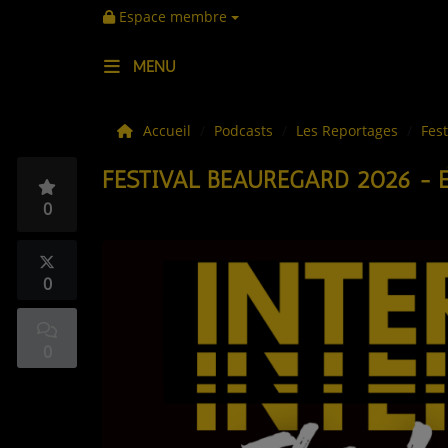
Espace membre
MENU
LES ACTUS
Accueil
Podcasts
Les Reportages
Fes
FESTIVAL BEAUREGARD 2026 - 
LA MUSIQUE
0
LES PLAYLISTS
C'ÉTAIT QUOI CE TITRE ?
0
LES WEBRADIOS
0
LES EMISSIONS
LA GRILLE DES PROGRAMMES