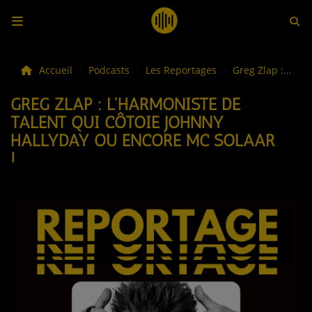
LES ACTUS
Accueil
Podcasts
Les Reportages
Greg Zlap : l'harmoniste de talent qui côtoie Johnny Hallyday ou encore MC Solaar !
GREG ZLAP : L'HARMONISTE DE
LA MUSIQUE
TALENT QUI CÔTOIE JOHNNY
HALLYDAY OU ENCORE MC SOLAAR
LES PLAYLISTS
!
C'ÉTAIT QUOI CE TITRE ?
LES WEBRADIOS
LES EMISSIONS
LA GRILLE DES PROGRAMMES
TOUTES LES ÉMISSIONS