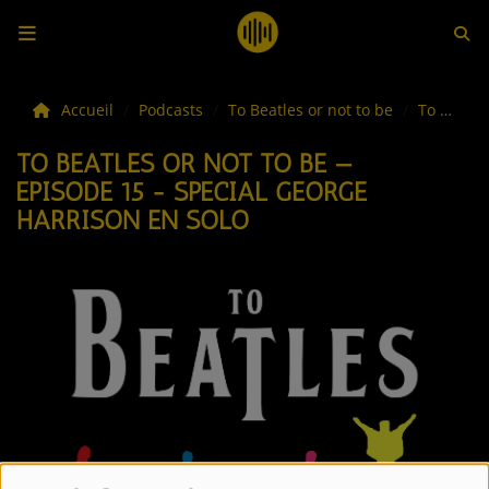
LES ACTUS
Accueil
Podcasts
To Beatles or not to be
To Beatles or not to be — Épisode 15 - Spécial George Harrison en solo
TO BEATLES OR NOT TO BE —
LA MUSIQUE
ÉPISODE 15 - SPÉCIAL GEORGE
HARRISON EN SOLO
LES PLAYLISTS
C'ÉTAIT QUOI CE TITRE ?
LES WEBRADIOS
LES EMISSIONS
LA GRILLE DES PROGRAMMES
TOUTES LES ÉMISSIONS