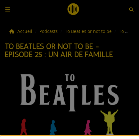
LES ACTUS
Accueil
Podcasts
To Beatles or not to be
To Beatles or not to be - Episode 25 : Un air de famille
TO BEATLES OR NOT TO BE -
LA MUSIQUE
EPISODE 25 : UN AIR DE FAMILLE
LES PLAYLISTS
C'ÉTAIT QUOI CE TITRE ?
LES WEBRADIOS
LES EMISSIONS
LA GRILLE DES PROGRAMMES
TOUTES LES ÉMISSIONS