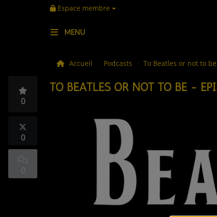
Espace membre
MENU
LES ACTUS
Accueil
Podcasts
To Beatles or not to b
TO BEATLES OR NOT TO BE - EP
LA MUSIQUE
0
LES PLAYLISTS
C'ÉTAIT QUOI CE TITRE ?
0
LES WEBRADIOS
0
LES EMISSIONS
LA GRILLE DES PROGRAMMES