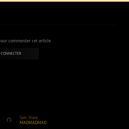
our commenter cet article
 CONNECTER
Spin Wave
MADMADMAD