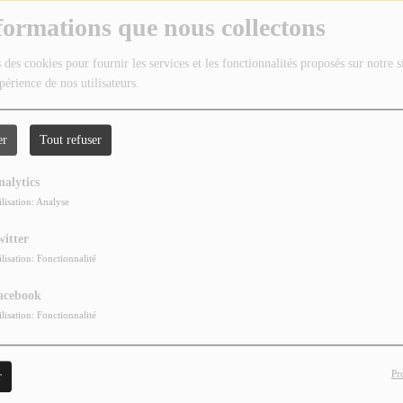
formations que nous collectons
 des cookies pour fournir les services et les fonctionnalités proposés sur notre s
périence de nos utilisateurs.
er
Tout refuser
nalytics
ilisation: Analyse
witter
ilisation: Fonctionnalité
acebook
ilisation: Fonctionnalité
Pr
r
 entre la fin des Quarrymen, groupe des tous débuts, et la