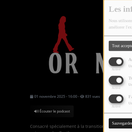
TOUTES LES ÉMISSIONS
Les in
TOUS LES PODCASTS
Nous utilisons
améliorer l'ex
LA RADIO
C'EST QUOI CETTE RADIO ?
Tout accept
LES ATELIERS PÉDAGOGIQUES
A
Ut
Activé
COMMUNIQUEZ SUR OUEST
TRACK
T
Ut
Activé
LA BOUTIQUE
01 novembre 2025 - 16:00
-
831 vues
F
Ut
Activé
PARTICIPEZ
Écouter le podcast
LE T'CHAT
Sauvegarde
Consacré spécialement à la transition (1958 - 1960)