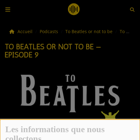
LES ACTUS
Accueil
Podcasts
To Beatles or not to be
To Beatles or not to be — Épisode 9
TO BEATLES OR NOT TO BE —
LA MUSIQUE
ÉPISODE 9
LES PLAYLISTS
C'ÉTAIT QUOI CE TITRE ?
LES WEBRADIOS
LES EMISSIONS
LA GRILLE DES PROGRAMMES
Les informations que nous
TOUTES LES ÉMISSIONS
collectons