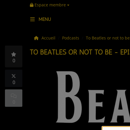
Espace membre
MENU
LES ACTUS
Accueil
Podcasts
To Beatles or not to b
TO BEATLES OR NOT TO BE - EP
LA MUSIQUE
0
LES PLAYLISTS
C'ÉTAIT QUOI CE TITRE ?
0
LES WEBRADIOS
0
LES EMISSIONS
LA GRILLE DES PROGRAMMES