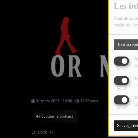
TOUTES LES ÉMISSIONS
Les in
TOUS LES PODCASTS
Nous utilisons
améliorer l'ex
LA RADIO
Tout accept
C'EST QUOI CETTE RADIO ?
A
LES ATELIERS PÉDAGOGIQUES
Ut
Activé
COMMUNIQUEZ SUR OUEST
T
TRACK
Ut
Activé
LA BOUTIQUE
F
01 mars 2025 - 18:00
-
1122 vues
Ut
Activé
PARTICIPEZ
Écouter le podcast
Sauvegarde
LE T'CHAT
EPisode 47