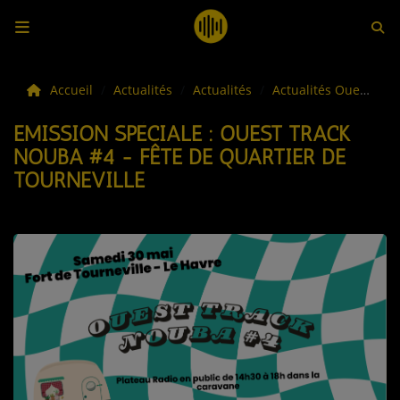
LES ACTUS
Accueil
Actualités
Actualités
Actualités Ouest Track
EMISSION SPÉCIALE : OUEST TRACK
LA MUSIQUE
NOUBA #4 - FÊTE DE QUARTIER DE
TOURNEVILLE
LES PLAYLISTS
C'ÉTAIT QUOI CE TITRE ?
LES WEBRADIOS
LES EMISSIONS
LA GRILLE DES PROGRAMMES
TOUTES LES ÉMISSIONS