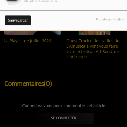
Utilisation: Fonctionnalité
CONTACTEZ-NOUS !
Activé
Propulsé par Orejime
Sauvegarder
Se connecter
La Playlist de Juillet 2026
Ouest Track et les radios de
L'Amusicale vont vous faire
vivre le festival Art Sonic de
l'intérieur !
Commentaires(0)
Connectez-vous pour commenter cet article
SE CONNECTER